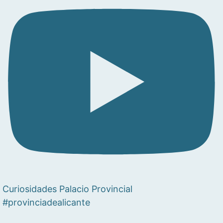
Curiosidades Palacio Provincial
#provinciadealicante