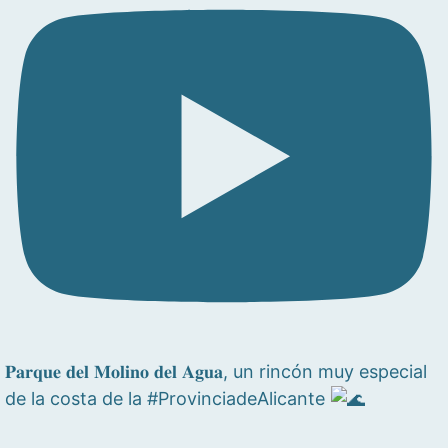
𝐏𝐚𝐫𝐪𝐮𝐞 𝐝𝐞𝐥 𝐌𝐨𝐥𝐢𝐧𝐨 𝐝𝐞𝐥 𝐀𝐠𝐮𝐚, un rincón muy especial
de la costa de la #ProvinciadeAlicante