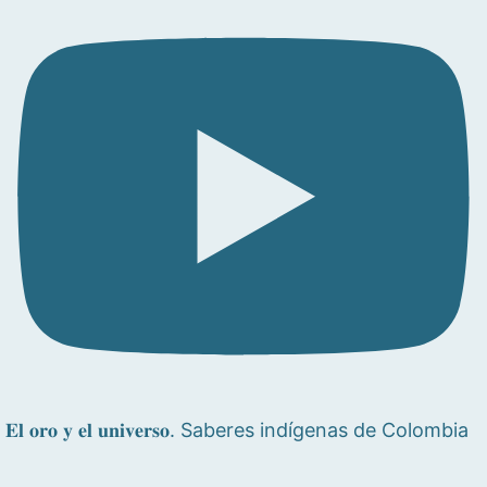
𝐄𝐥 𝐨𝐫𝐨 𝐲 𝐞𝐥 𝐮𝐧𝐢𝐯𝐞𝐫𝐬𝐨. Saberes indígenas de Colombia