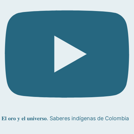
𝐄𝐥 𝐨𝐫𝐨 𝐲 𝐞𝐥 𝐮𝐧𝐢𝐯𝐞𝐫𝐬𝐨. Saberes indígenas de Colombia