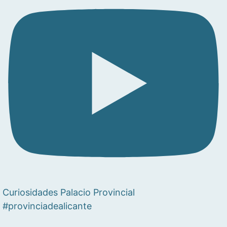
Curiosidades Palacio Provincial
#provinciadealicante