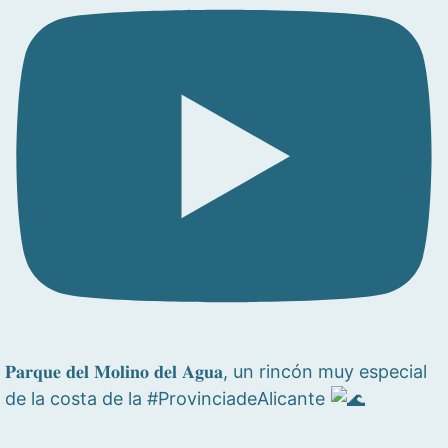
𝐏𝐚𝐫𝐪𝐮𝐞 𝐝𝐞𝐥 𝐌𝐨𝐥𝐢𝐧𝐨 𝐝𝐞𝐥 𝐀𝐠𝐮𝐚, un rincón muy especial
de la costa de la #ProvinciadeAlicante