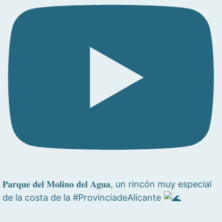
𝐏𝐚𝐫𝐪𝐮𝐞 𝐝𝐞𝐥 𝐌𝐨𝐥𝐢𝐧𝐨 𝐝𝐞𝐥 𝐀𝐠𝐮𝐚, un rincón muy especial
de la costa de la #ProvinciadeAlicante