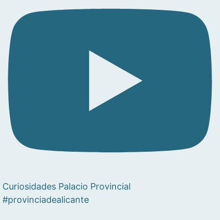
Curiosidades Palacio Provincial
#provinciadealicante