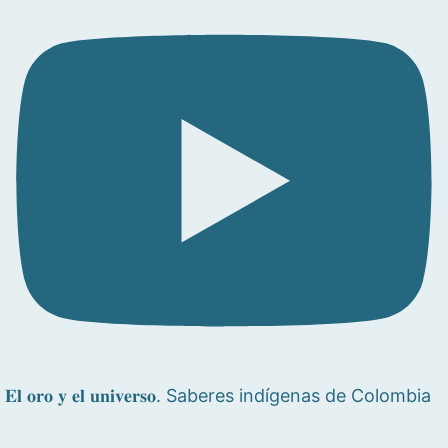
𝐄𝐥 𝐨𝐫𝐨 𝐲 𝐞𝐥 𝐮𝐧𝐢𝐯𝐞𝐫𝐬𝐨. Saberes indígenas de Colombia