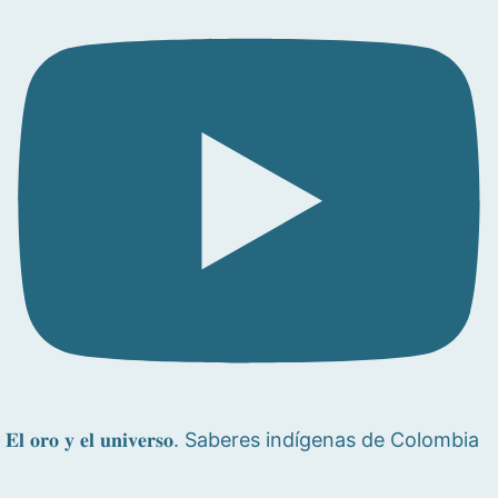
𝐄𝐥 𝐨𝐫𝐨 𝐲 𝐞𝐥 𝐮𝐧𝐢𝐯𝐞𝐫𝐬𝐨. Saberes indígenas de Colombia