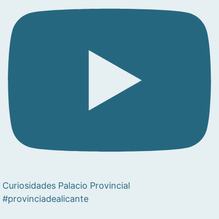
Curiosidades Palacio Provincial
#provinciadealicante