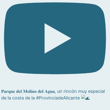
𝐏𝐚𝐫𝐪𝐮𝐞 𝐝𝐞𝐥 𝐌𝐨𝐥𝐢𝐧𝐨 𝐝𝐞𝐥 𝐀𝐠𝐮𝐚, un rincón muy especial
de la costa de la #ProvinciadeAlicante