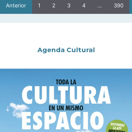
Anterior
1
2
3
4
…
390
Agenda Cultural