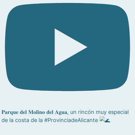
𝐏𝐚𝐫𝐪𝐮𝐞 𝐝𝐞𝐥 𝐌𝐨𝐥𝐢𝐧𝐨 𝐝𝐞𝐥 𝐀𝐠𝐮𝐚, un rincón muy especial
de la costa de la #ProvinciadeAlicante