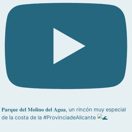
𝐏𝐚𝐫𝐪𝐮𝐞 𝐝𝐞𝐥 𝐌𝐨𝐥𝐢𝐧𝐨 𝐝𝐞𝐥 𝐀𝐠𝐮𝐚, un rincón muy especial
de la costa de la #ProvinciadeAlicante