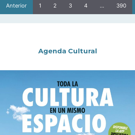
Anterior
1
2
3
4
…
390
Agenda Cultural