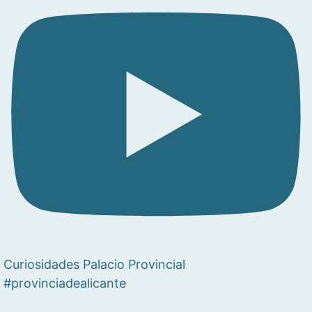
Curiosidades Palacio Provincial
#provinciadealicante