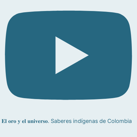
𝐄𝐥 𝐨𝐫𝐨 𝐲 𝐞𝐥 𝐮𝐧𝐢𝐯𝐞𝐫𝐬𝐨. Saberes indígenas de Colombia