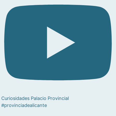
Curiosidades Palacio Provincial
#provinciadealicante