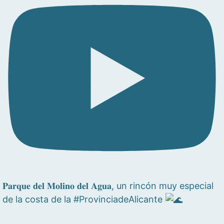
𝐏𝐚𝐫𝐪𝐮𝐞 𝐝𝐞𝐥 𝐌𝐨𝐥𝐢𝐧𝐨 𝐝𝐞𝐥 𝐀𝐠𝐮𝐚, un rincón muy especial
de la costa de la #ProvinciadeAlicante