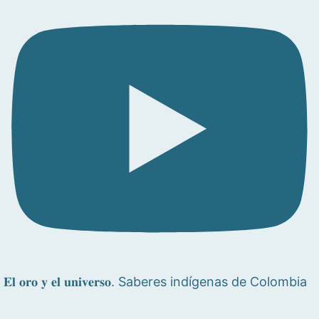
𝐄𝐥 𝐨𝐫𝐨 𝐲 𝐞𝐥 𝐮𝐧𝐢𝐯𝐞𝐫𝐬𝐨. Saberes indígenas de Colombia