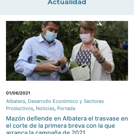
Actualidad
01/06/2021
Albatera
,
Desarrollo Económico y Sectores
Productivos
,
Noticias
,
Portada
Mazón defiende en Albatera el trasvase en
el corte de la primera breva con la que
arranca la campaña de 2021