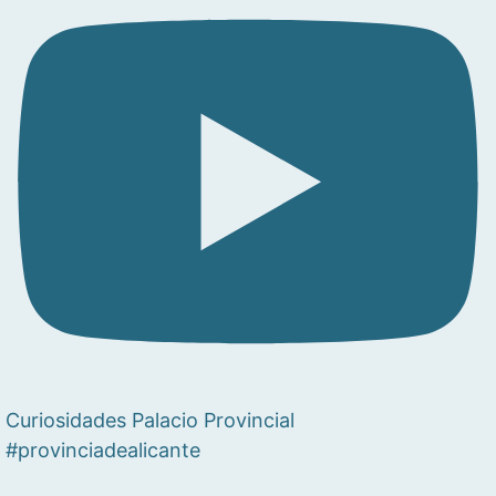
Curiosidades Palacio Provincial
#provinciadealicante