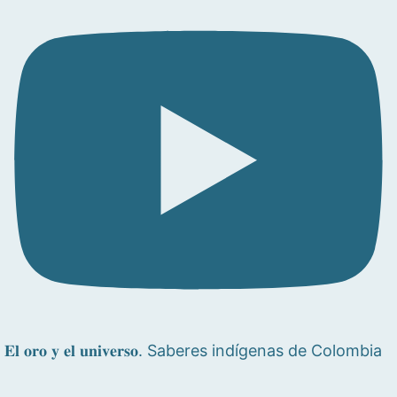
𝐄𝐥 𝐨𝐫𝐨 𝐲 𝐞𝐥 𝐮𝐧𝐢𝐯𝐞𝐫𝐬𝐨. Saberes indígenas de Colombia