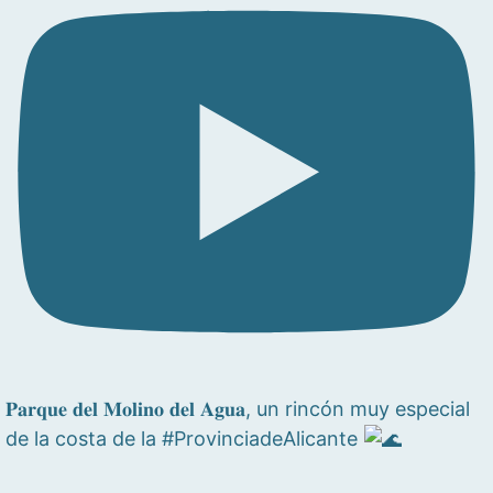
𝐏𝐚𝐫𝐪𝐮𝐞 𝐝𝐞𝐥 𝐌𝐨𝐥𝐢𝐧𝐨 𝐝𝐞𝐥 𝐀𝐠𝐮𝐚, un rincón muy especial
de la costa de la #ProvinciadeAlicante