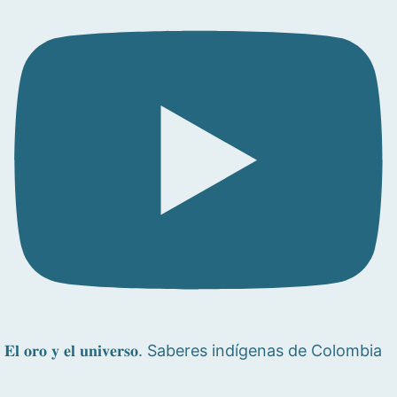
𝐄𝐥 𝐨𝐫𝐨 𝐲 𝐞𝐥 𝐮𝐧𝐢𝐯𝐞𝐫𝐬𝐨. Saberes indígenas de Colombia