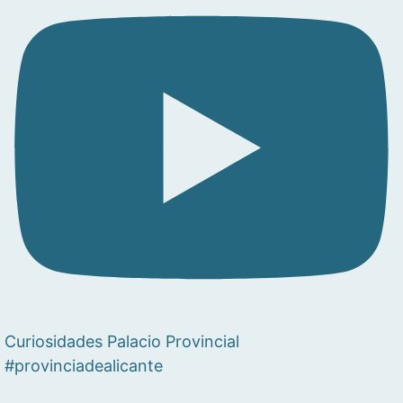
Curiosidades Palacio Provincial
#provinciadealicante