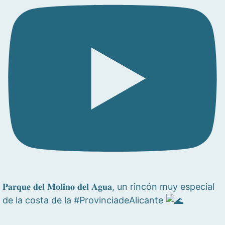
𝐏𝐚𝐫𝐪𝐮𝐞 𝐝𝐞𝐥 𝐌𝐨𝐥𝐢𝐧𝐨 𝐝𝐞𝐥 𝐀𝐠𝐮𝐚, un rincón muy especial
de la costa de la #ProvinciadeAlicante