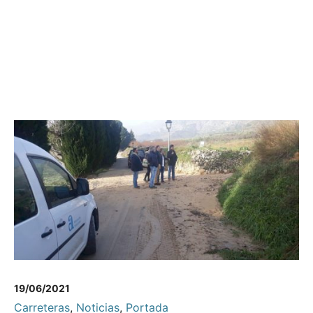
19/06/2021
Carreteras
,
Noticias
,
Portada