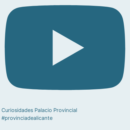
Curiosidades Palacio Provincial
#provinciadealicante