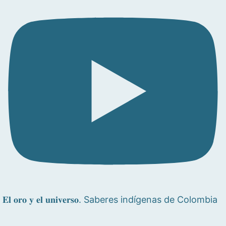
𝐄𝐥 𝐨𝐫𝐨 𝐲 𝐞𝐥 𝐮𝐧𝐢𝐯𝐞𝐫𝐬𝐨. Saberes indígenas de Colombia