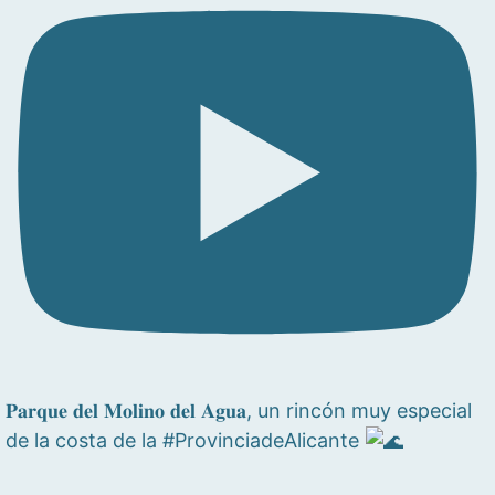
𝐏𝐚𝐫𝐪𝐮𝐞 𝐝𝐞𝐥 𝐌𝐨𝐥𝐢𝐧𝐨 𝐝𝐞𝐥 𝐀𝐠𝐮𝐚, un rincón muy especial
de la costa de la #ProvinciadeAlicante