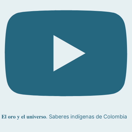
𝐄𝐥 𝐨𝐫𝐨 𝐲 𝐞𝐥 𝐮𝐧𝐢𝐯𝐞𝐫𝐬𝐨. Saberes indígenas de Colombia