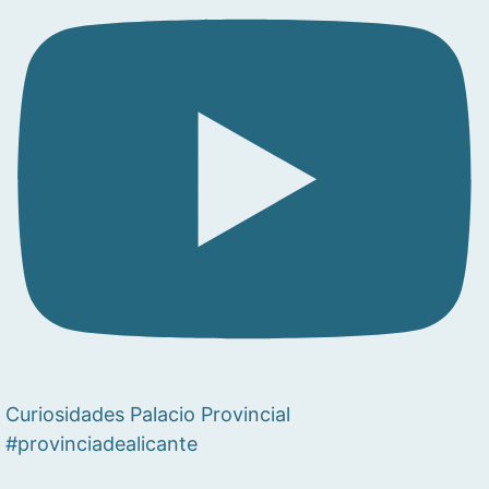
Curiosidades Palacio Provincial
#provinciadealicante