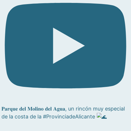
𝐏𝐚𝐫𝐪𝐮𝐞 𝐝𝐞𝐥 𝐌𝐨𝐥𝐢𝐧𝐨 𝐝𝐞𝐥 𝐀𝐠𝐮𝐚, un rincón muy especial
de la costa de la #ProvinciadeAlicante