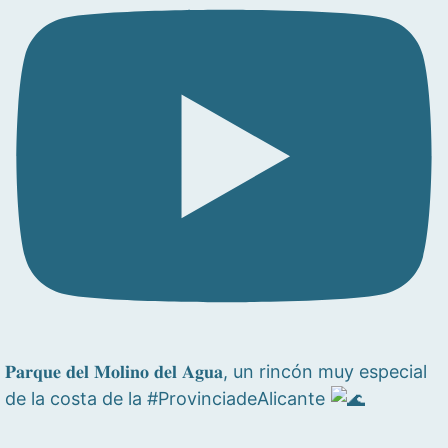
𝐏𝐚𝐫𝐪𝐮𝐞 𝐝𝐞𝐥 𝐌𝐨𝐥𝐢𝐧𝐨 𝐝𝐞𝐥 𝐀𝐠𝐮𝐚, un rincón muy especial
de la costa de la #ProvinciadeAlicante