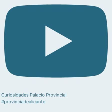
Curiosidades Palacio Provincial
#provinciadealicante