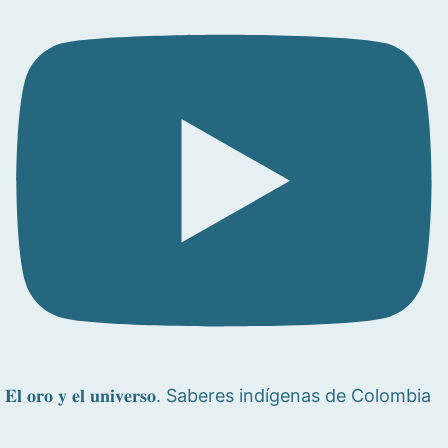
𝐄𝐥 𝐨𝐫𝐨 𝐲 𝐞𝐥 𝐮𝐧𝐢𝐯𝐞𝐫𝐬𝐨. Saberes indígenas de Colombia