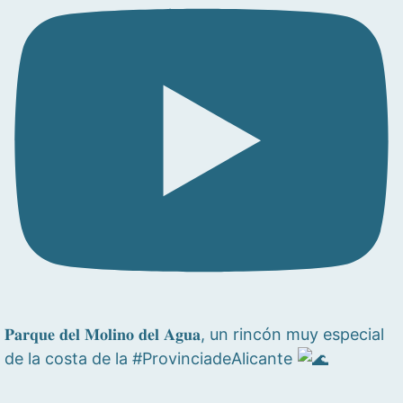
𝐏𝐚𝐫𝐪𝐮𝐞 𝐝𝐞𝐥 𝐌𝐨𝐥𝐢𝐧𝐨 𝐝𝐞𝐥 𝐀𝐠𝐮𝐚, un rincón muy especial
de la costa de la #ProvinciadeAlicante