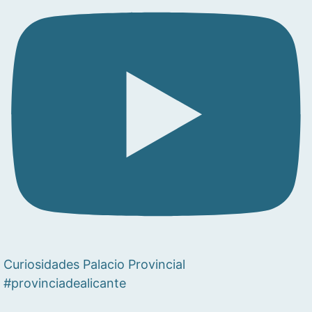
Curiosidades Palacio Provincial
#provinciadealicante