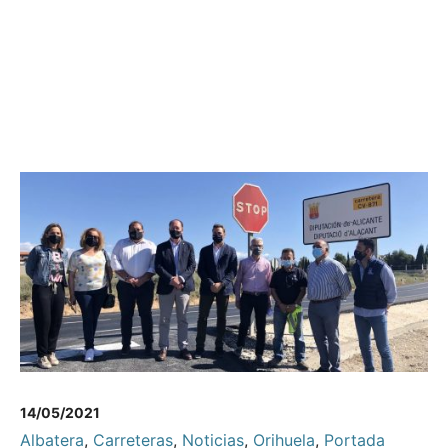
14/05/2021
Albatera
,
Carreteras
,
Noticias
,
Orihuela
,
Portada