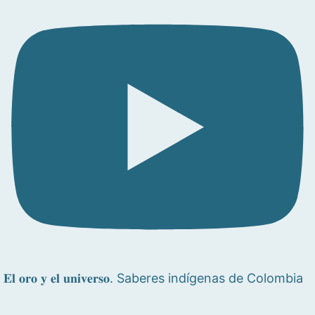
𝐄𝐥 𝐨𝐫𝐨 𝐲 𝐞𝐥 𝐮𝐧𝐢𝐯𝐞𝐫𝐬𝐨. Saberes indígenas de Colombia