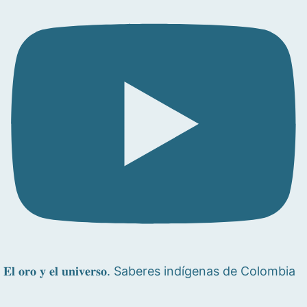
𝐄𝐥 𝐨𝐫𝐨 𝐲 𝐞𝐥 𝐮𝐧𝐢𝐯𝐞𝐫𝐬𝐨. Saberes indígenas de Colombia