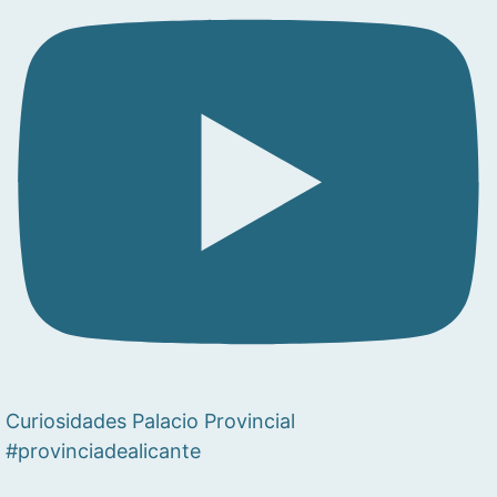
Curiosidades Palacio Provincial
#provinciadealicante