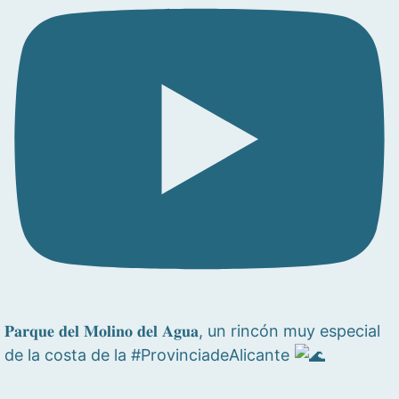
𝐏𝐚𝐫𝐪𝐮𝐞 𝐝𝐞𝐥 𝐌𝐨𝐥𝐢𝐧𝐨 𝐝𝐞𝐥 𝐀𝐠𝐮𝐚, un rincón muy especial
de la costa de la #ProvinciadeAlicante