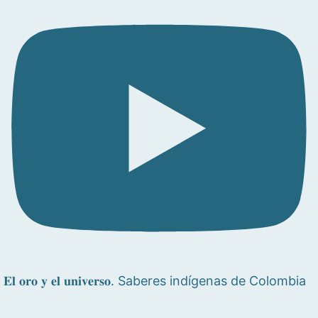
𝐄𝐥 𝐨𝐫𝐨 𝐲 𝐞𝐥 𝐮𝐧𝐢𝐯𝐞𝐫𝐬𝐨. Saberes indígenas de Colombia