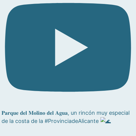
𝐏𝐚𝐫𝐪𝐮𝐞 𝐝𝐞𝐥 𝐌𝐨𝐥𝐢𝐧𝐨 𝐝𝐞𝐥 𝐀𝐠𝐮𝐚, un rincón muy especial
de la costa de la #ProvinciadeAlicante