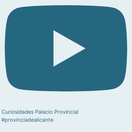
Curiosidades Palacio Provincial
#provinciadealicante