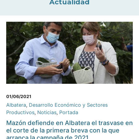
Actualidad
01/06/2021
Albatera
,
Desarrollo Económico y Sectores
Productivos
,
Noticias
,
Portada
Mazón defiende en Albatera el trasvase en
el corte de la primera breva con la que
arranca la campaña de 2021