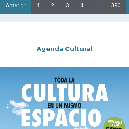
Anterior
1
2
3
4
…
390
Agenda Cultural