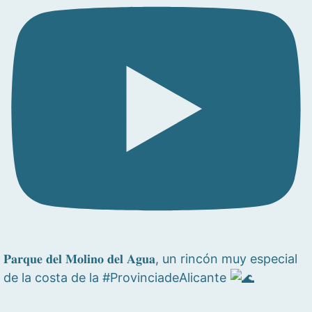
𝐏𝐚𝐫𝐪𝐮𝐞 𝐝𝐞𝐥 𝐌𝐨𝐥𝐢𝐧𝐨 𝐝𝐞𝐥 𝐀𝐠𝐮𝐚, un rincón muy especial
de la costa de la #ProvinciadeAlicante