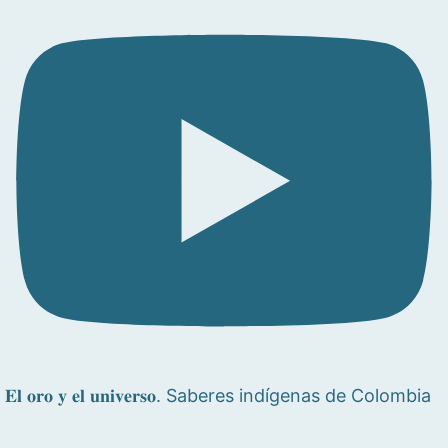
𝐄𝐥 𝐨𝐫𝐨 𝐲 𝐞𝐥 𝐮𝐧𝐢𝐯𝐞𝐫𝐬𝐨. Saberes indígenas de Colombia