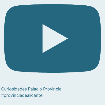
Curiosidades Palacio Provincial
#provinciadealicante