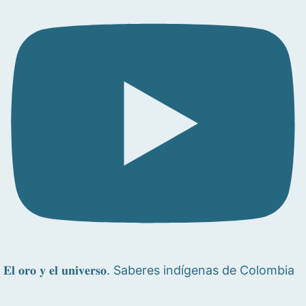
𝐄𝐥 𝐨𝐫𝐨 𝐲 𝐞𝐥 𝐮𝐧𝐢𝐯𝐞𝐫𝐬𝐨. Saberes indígenas de Colombia