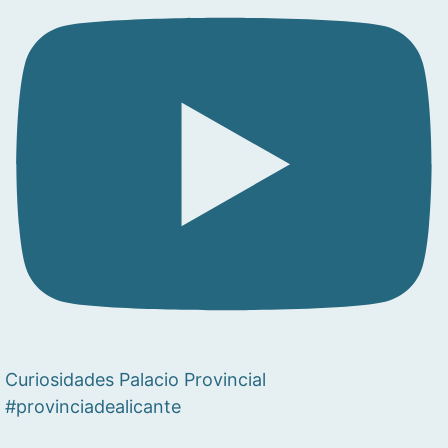
Curiosidades Palacio Provincial
#provinciadealicante