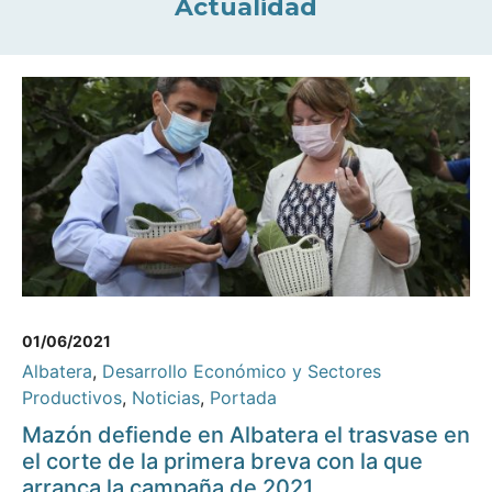
Actualidad
01/06/2021
Albatera
,
Desarrollo Económico y Sectores
Productivos
,
Noticias
,
Portada
Mazón defiende en Albatera el trasvase en
el corte de la primera breva con la que
arranca la campaña de 2021