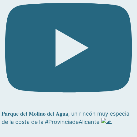
𝐏𝐚𝐫𝐪𝐮𝐞 𝐝𝐞𝐥 𝐌𝐨𝐥𝐢𝐧𝐨 𝐝𝐞𝐥 𝐀𝐠𝐮𝐚, un rincón muy especial
de la costa de la #ProvinciadeAlicante