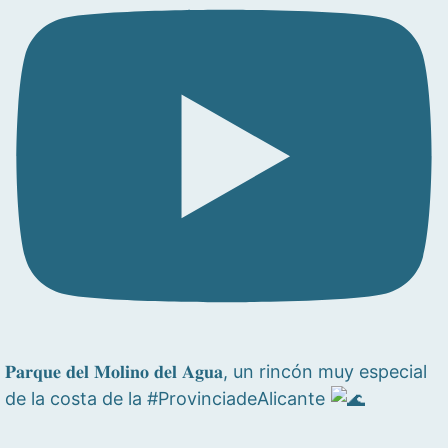
𝐏𝐚𝐫𝐪𝐮𝐞 𝐝𝐞𝐥 𝐌𝐨𝐥𝐢𝐧𝐨 𝐝𝐞𝐥 𝐀𝐠𝐮𝐚, un rincón muy especial
de la costa de la #ProvinciadeAlicante