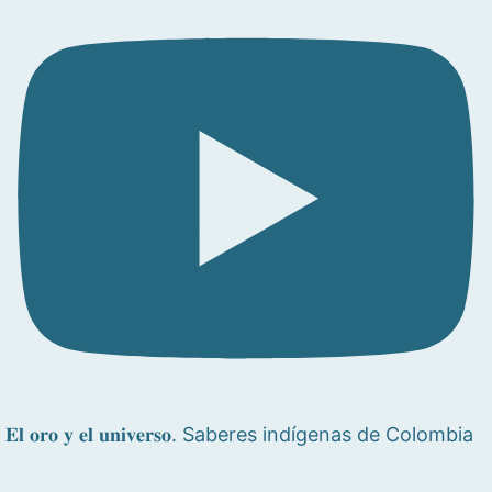
𝐄𝐥 𝐨𝐫𝐨 𝐲 𝐞𝐥 𝐮𝐧𝐢𝐯𝐞𝐫𝐬𝐨. Saberes indígenas de Colombia