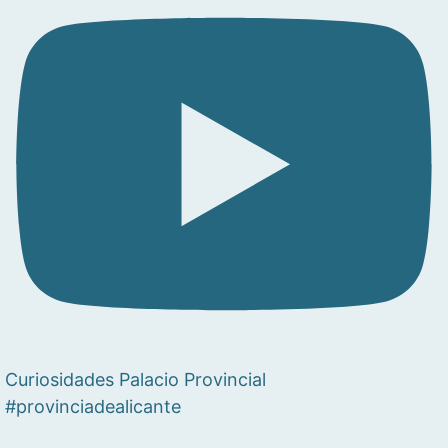
Curiosidades Palacio Provincial
#provinciadealicante