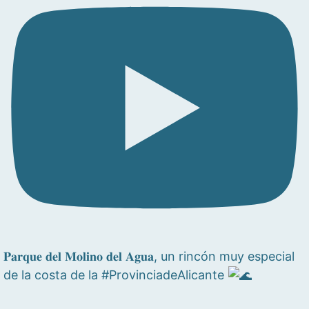
𝐏𝐚𝐫𝐪𝐮𝐞 𝐝𝐞𝐥 𝐌𝐨𝐥𝐢𝐧𝐨 𝐝𝐞𝐥 𝐀𝐠𝐮𝐚, un rincón muy especial
de la costa de la #ProvinciadeAlicante