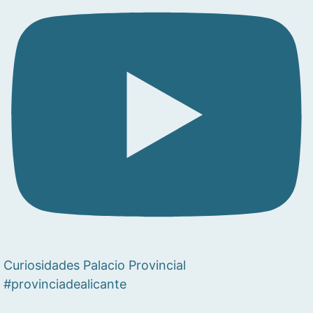
Curiosidades Palacio Provincial
#provinciadealicante