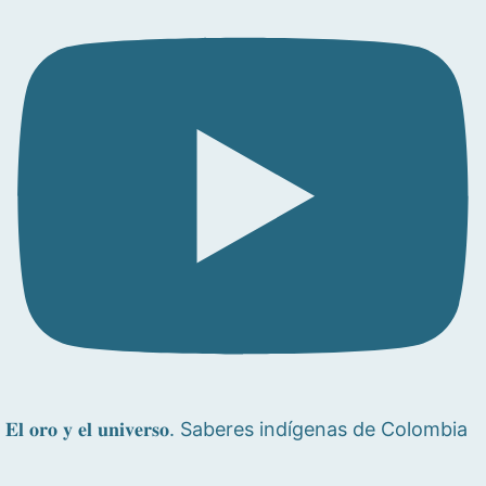
𝐄𝐥 𝐨𝐫𝐨 𝐲 𝐞𝐥 𝐮𝐧𝐢𝐯𝐞𝐫𝐬𝐨. Saberes indígenas de Colombia