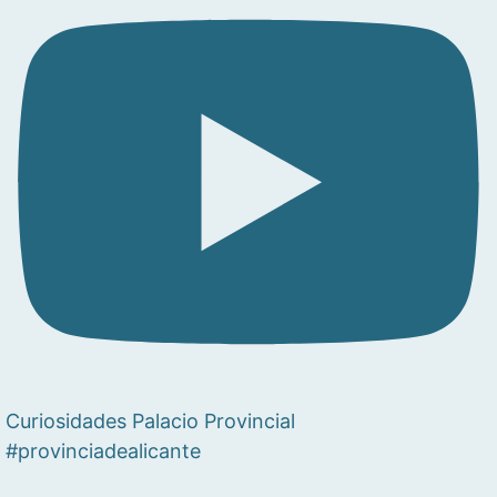
Curiosidades Palacio Provincial
#provinciadealicante