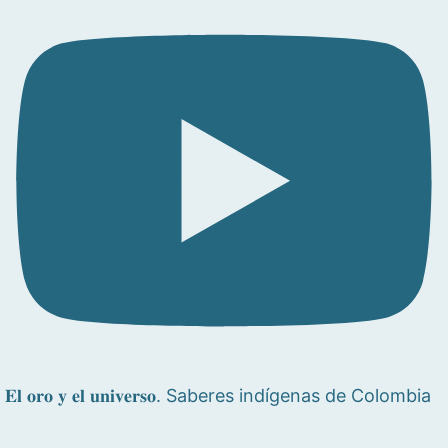
𝐄𝐥 𝐨𝐫𝐨 𝐲 𝐞𝐥 𝐮𝐧𝐢𝐯𝐞𝐫𝐬𝐨. Saberes indígenas de Colombia