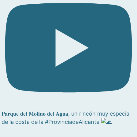
𝐏𝐚𝐫𝐪𝐮𝐞 𝐝𝐞𝐥 𝐌𝐨𝐥𝐢𝐧𝐨 𝐝𝐞𝐥 𝐀𝐠𝐮𝐚, un rincón muy especial
de la costa de la #ProvinciadeAlicante