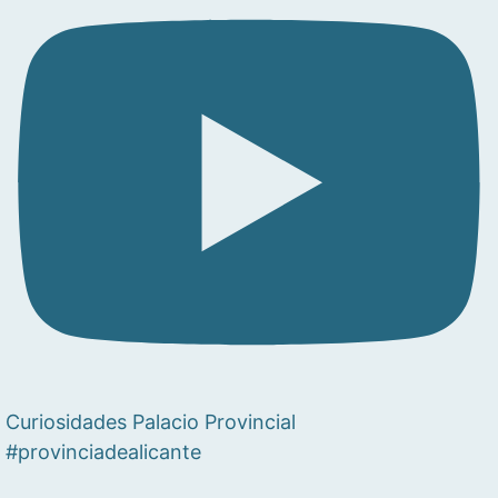
Curiosidades Palacio Provincial
#provinciadealicante