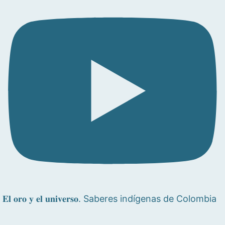
𝐄𝐥 𝐨𝐫𝐨 𝐲 𝐞𝐥 𝐮𝐧𝐢𝐯𝐞𝐫𝐬𝐨. Saberes indígenas de Colombia