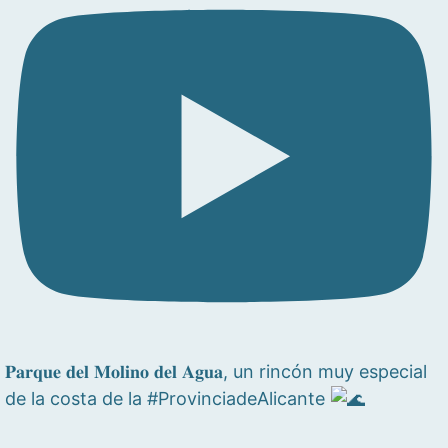
𝐏𝐚𝐫𝐪𝐮𝐞 𝐝𝐞𝐥 𝐌𝐨𝐥𝐢𝐧𝐨 𝐝𝐞𝐥 𝐀𝐠𝐮𝐚, un rincón muy especial
de la costa de la #ProvinciadeAlicante