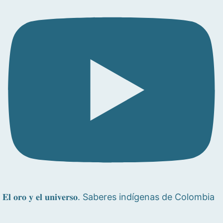
𝐄𝐥 𝐨𝐫𝐨 𝐲 𝐞𝐥 𝐮𝐧𝐢𝐯𝐞𝐫𝐬𝐨. Saberes indígenas de Colombia