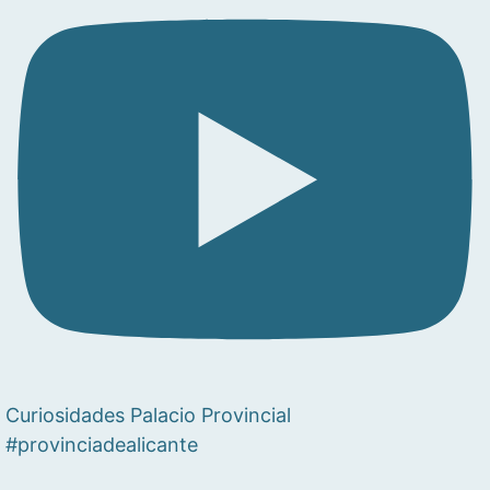
Curiosidades Palacio Provincial
#provinciadealicante