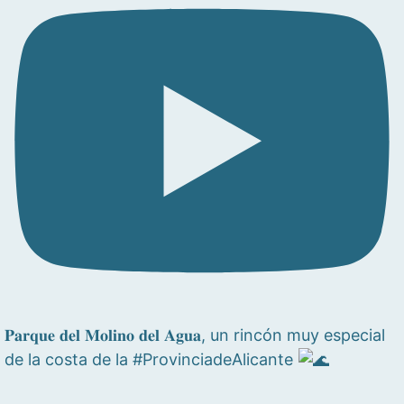
𝐏𝐚𝐫𝐪𝐮𝐞 𝐝𝐞𝐥 𝐌𝐨𝐥𝐢𝐧𝐨 𝐝𝐞𝐥 𝐀𝐠𝐮𝐚, un rincón muy especial
de la costa de la #ProvinciadeAlicante