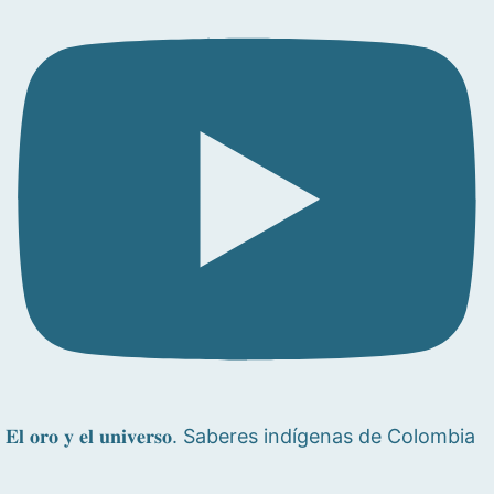
𝐄𝐥 𝐨𝐫𝐨 𝐲 𝐞𝐥 𝐮𝐧𝐢𝐯𝐞𝐫𝐬𝐨. Saberes indígenas de Colombia