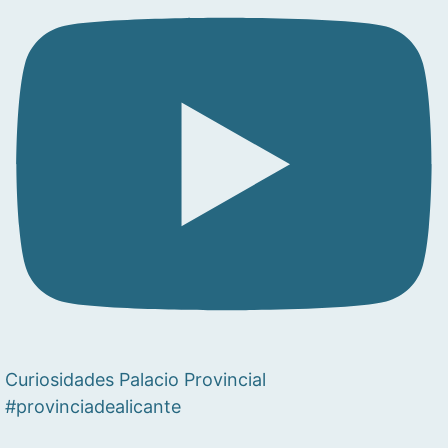
Curiosidades Palacio Provincial
#provinciadealicante