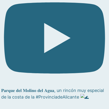
𝐏𝐚𝐫𝐪𝐮𝐞 𝐝𝐞𝐥 𝐌𝐨𝐥𝐢𝐧𝐨 𝐝𝐞𝐥 𝐀𝐠𝐮𝐚, un rincón muy especial
de la costa de la #ProvinciadeAlicante