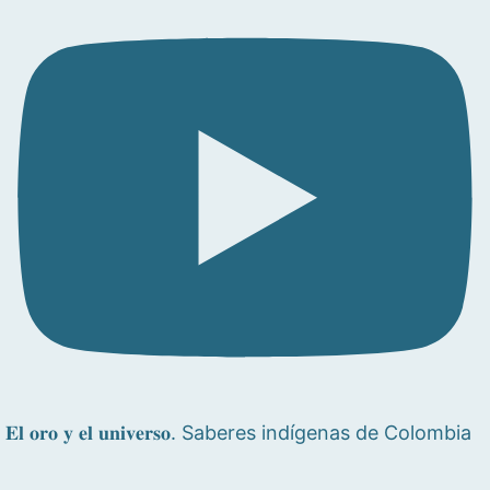
𝐄𝐥 𝐨𝐫𝐨 𝐲 𝐞𝐥 𝐮𝐧𝐢𝐯𝐞𝐫𝐬𝐨. Saberes indígenas de Colombia