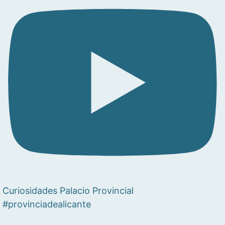
Curiosidades Palacio Provincial
#provinciadealicante