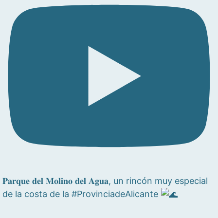
𝐏𝐚𝐫𝐪𝐮𝐞 𝐝𝐞𝐥 𝐌𝐨𝐥𝐢𝐧𝐨 𝐝𝐞𝐥 𝐀𝐠𝐮𝐚, un rincón muy especial
de la costa de la #ProvinciadeAlicante