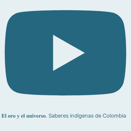
𝐄𝐥 𝐨𝐫𝐨 𝐲 𝐞𝐥 𝐮𝐧𝐢𝐯𝐞𝐫𝐬𝐨. Saberes indígenas de Colombia