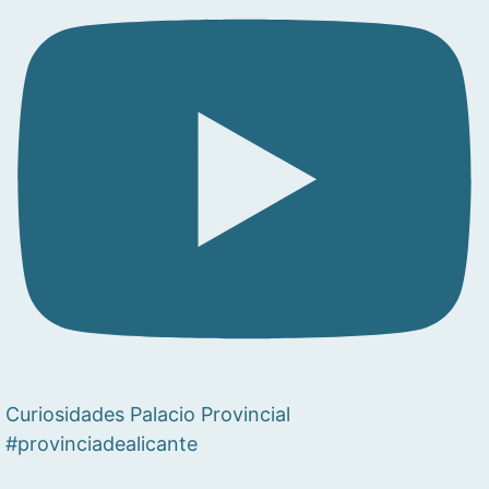
Curiosidades Palacio Provincial
#provinciadealicante