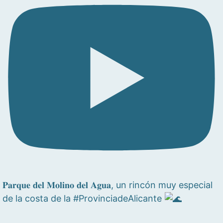
𝐏𝐚𝐫𝐪𝐮𝐞 𝐝𝐞𝐥 𝐌𝐨𝐥𝐢𝐧𝐨 𝐝𝐞𝐥 𝐀𝐠𝐮𝐚, un rincón muy especial
de la costa de la #ProvinciadeAlicante