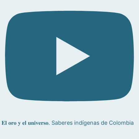
𝐄𝐥 𝐨𝐫𝐨 𝐲 𝐞𝐥 𝐮𝐧𝐢𝐯𝐞𝐫𝐬𝐨. Saberes indígenas de Colombia