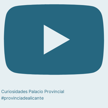
Curiosidades Palacio Provincial
#provinciadealicante