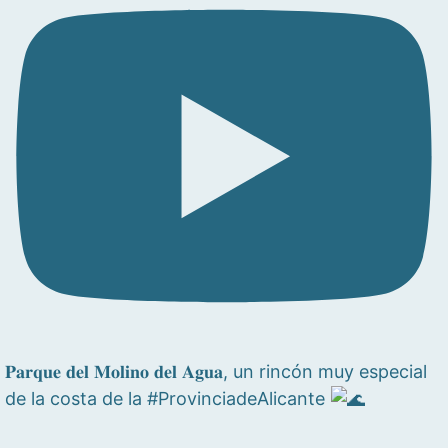
𝐏𝐚𝐫𝐪𝐮𝐞 𝐝𝐞𝐥 𝐌𝐨𝐥𝐢𝐧𝐨 𝐝𝐞𝐥 𝐀𝐠𝐮𝐚, un rincón muy especial
de la costa de la #ProvinciadeAlicante