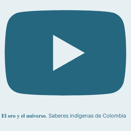
𝐄𝐥 𝐨𝐫𝐨 𝐲 𝐞𝐥 𝐮𝐧𝐢𝐯𝐞𝐫𝐬𝐨. Saberes indígenas de Colombia