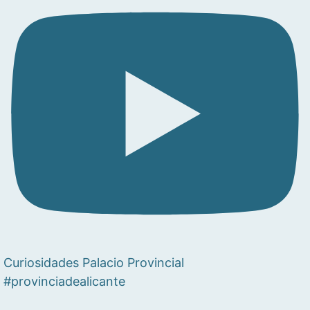
Curiosidades Palacio Provincial
#provinciadealicante