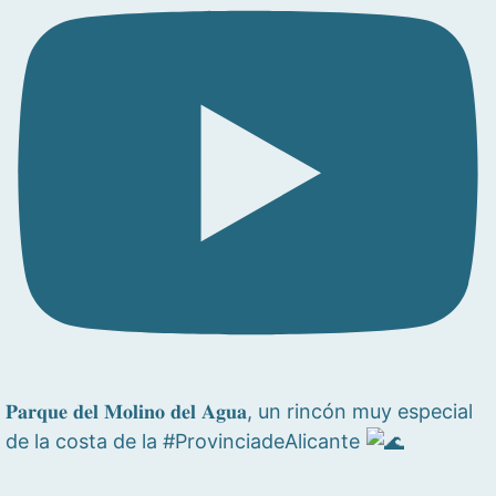
𝐏𝐚𝐫𝐪𝐮𝐞 𝐝𝐞𝐥 𝐌𝐨𝐥𝐢𝐧𝐨 𝐝𝐞𝐥 𝐀𝐠𝐮𝐚, un rincón muy especial
de la costa de la #ProvinciadeAlicante