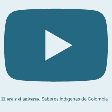
𝐄𝐥 𝐨𝐫𝐨 𝐲 𝐞𝐥 𝐮𝐧𝐢𝐯𝐞𝐫𝐬𝐨. Saberes indígenas de Colombia