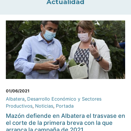
Actualidad
01/06/2021
Albatera
,
Desarrollo Económico y Sectores
Productivos
,
Noticias
,
Portada
Mazón defiende en Albatera el trasvase en
el corte de la primera breva con la que
arranca la campaña de 2021