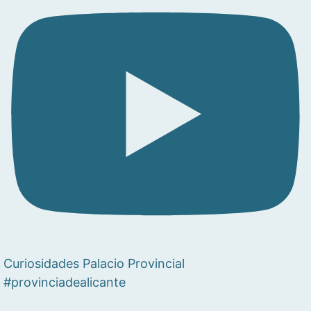
Curiosidades Palacio Provincial
#provinciadealicante