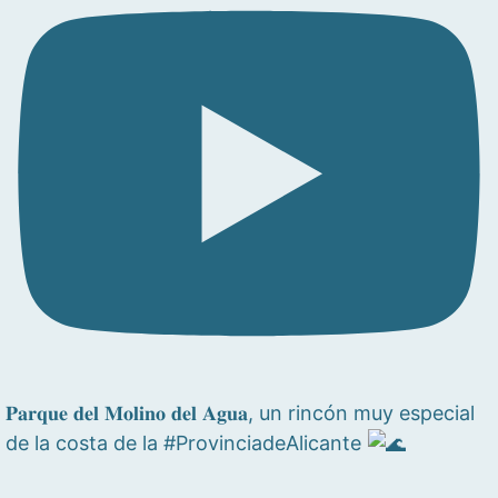
𝐏𝐚𝐫𝐪𝐮𝐞 𝐝𝐞𝐥 𝐌𝐨𝐥𝐢𝐧𝐨 𝐝𝐞𝐥 𝐀𝐠𝐮𝐚, un rincón muy especial
de la costa de la #ProvinciadeAlicante