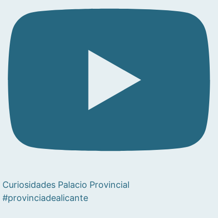
Curiosidades Palacio Provincial
#provinciadealicante