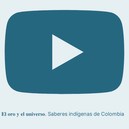
𝐄𝐥 𝐨𝐫𝐨 𝐲 𝐞𝐥 𝐮𝐧𝐢𝐯𝐞𝐫𝐬𝐨. Saberes indígenas de Colombia