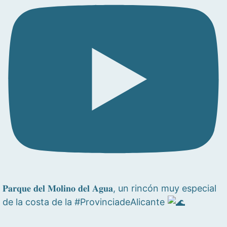
𝐏𝐚𝐫𝐪𝐮𝐞 𝐝𝐞𝐥 𝐌𝐨𝐥𝐢𝐧𝐨 𝐝𝐞𝐥 𝐀𝐠𝐮𝐚, un rincón muy especial
de la costa de la #ProvinciadeAlicante