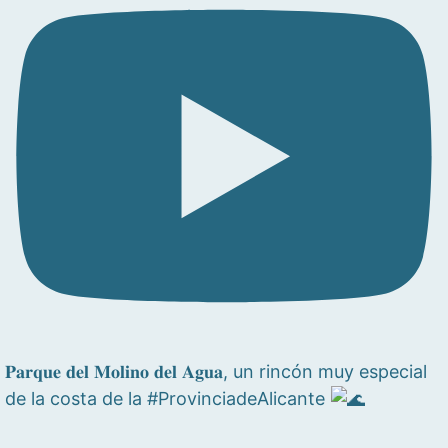
𝐏𝐚𝐫𝐪𝐮𝐞 𝐝𝐞𝐥 𝐌𝐨𝐥𝐢𝐧𝐨 𝐝𝐞𝐥 𝐀𝐠𝐮𝐚, un rincón muy especial
de la costa de la #ProvinciadeAlicante