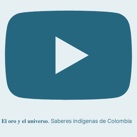
𝐄𝐥 𝐨𝐫𝐨 𝐲 𝐞𝐥 𝐮𝐧𝐢𝐯𝐞𝐫𝐬𝐨. Saberes indígenas de Colombia