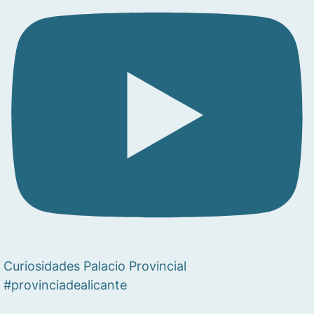
Curiosidades Palacio Provincial
#provinciadealicante