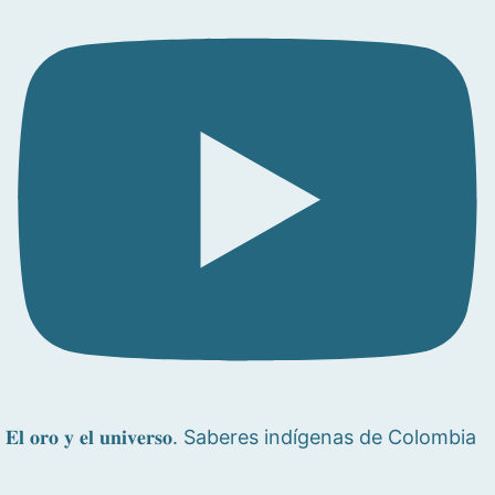
𝐄𝐥 𝐨𝐫𝐨 𝐲 𝐞𝐥 𝐮𝐧𝐢𝐯𝐞𝐫𝐬𝐨. Saberes indígenas de Colombia