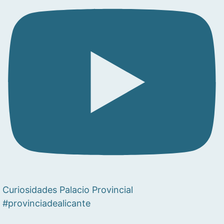
Curiosidades Palacio Provincial
#provinciadealicante