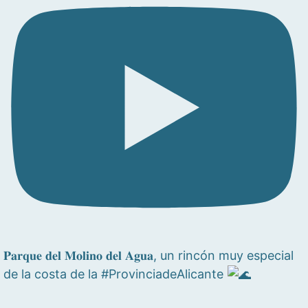
𝐏𝐚𝐫𝐪𝐮𝐞 𝐝𝐞𝐥 𝐌𝐨𝐥𝐢𝐧𝐨 𝐝𝐞𝐥 𝐀𝐠𝐮𝐚, un rincón muy especial
de la costa de la #ProvinciadeAlicante