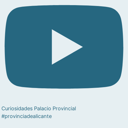
Curiosidades Palacio Provincial
#provinciadealicante