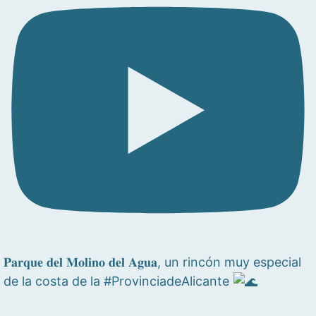
𝐏𝐚𝐫𝐪𝐮𝐞 𝐝𝐞𝐥 𝐌𝐨𝐥𝐢𝐧𝐨 𝐝𝐞𝐥 𝐀𝐠𝐮𝐚, un rincón muy especial
de la costa de la #ProvinciadeAlicante