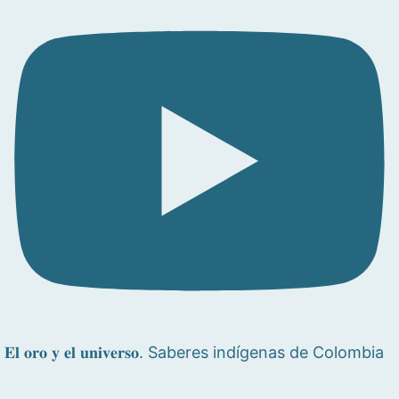
𝐄𝐥 𝐨𝐫𝐨 𝐲 𝐞𝐥 𝐮𝐧𝐢𝐯𝐞𝐫𝐬𝐨. Saberes indígenas de Colombia