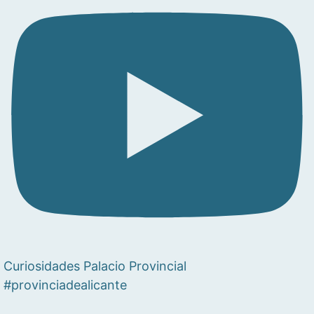
Curiosidades Palacio Provincial
#provinciadealicante