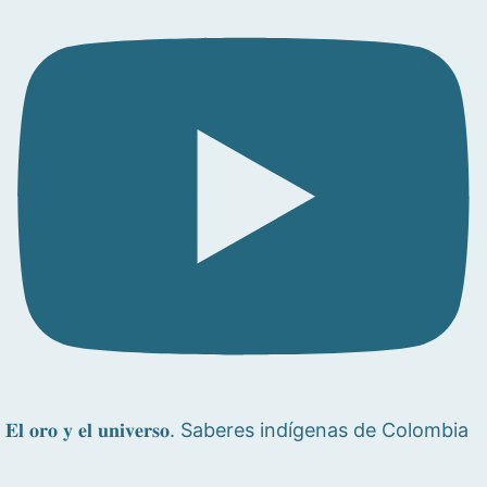
𝐄𝐥 𝐨𝐫𝐨 𝐲 𝐞𝐥 𝐮𝐧𝐢𝐯𝐞𝐫𝐬𝐨. Saberes indígenas de Colombia