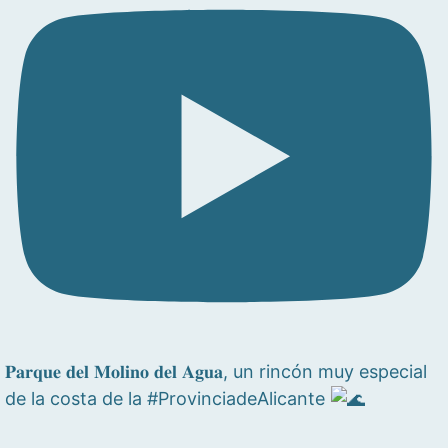
𝐏𝐚𝐫𝐪𝐮𝐞 𝐝𝐞𝐥 𝐌𝐨𝐥𝐢𝐧𝐨 𝐝𝐞𝐥 𝐀𝐠𝐮𝐚, un rincón muy especial
de la costa de la #ProvinciadeAlicante