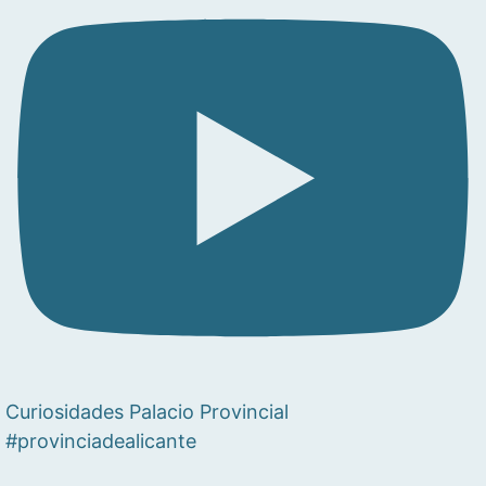
Curiosidades Palacio Provincial
#provinciadealicante