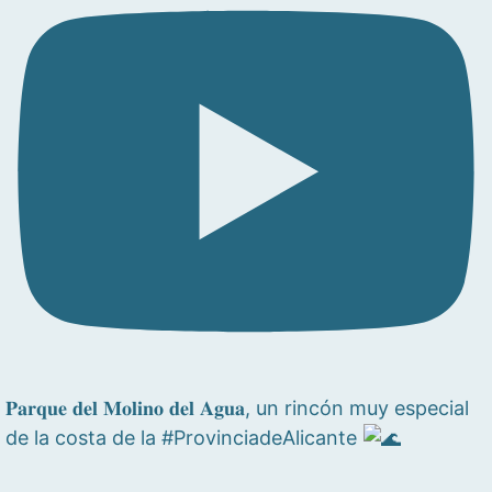
𝐏𝐚𝐫𝐪𝐮𝐞 𝐝𝐞𝐥 𝐌𝐨𝐥𝐢𝐧𝐨 𝐝𝐞𝐥 𝐀𝐠𝐮𝐚, un rincón muy especial
de la costa de la #ProvinciadeAlicante