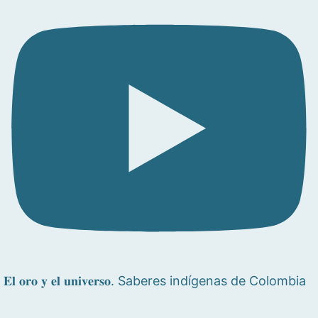
𝐄𝐥 𝐨𝐫𝐨 𝐲 𝐞𝐥 𝐮𝐧𝐢𝐯𝐞𝐫𝐬𝐨. Saberes indígenas de Colombia