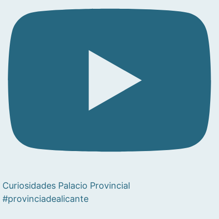
Curiosidades Palacio Provincial
#provinciadealicante