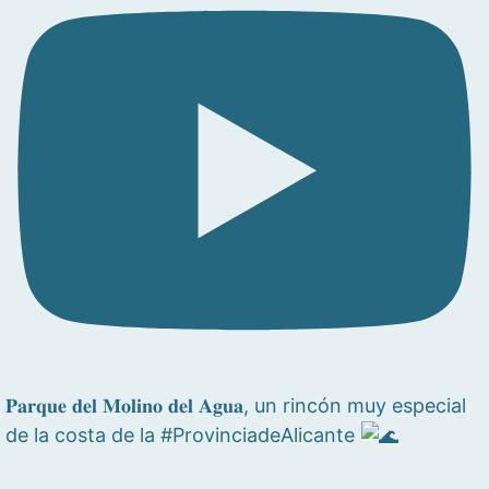
𝐏𝐚𝐫𝐪𝐮𝐞 𝐝𝐞𝐥 𝐌𝐨𝐥𝐢𝐧𝐨 𝐝𝐞𝐥 𝐀𝐠𝐮𝐚, un rincón muy especial
de la costa de la #ProvinciadeAlicante