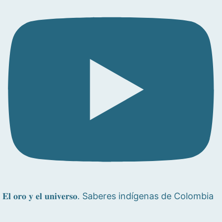
𝐄𝐥 𝐨𝐫𝐨 𝐲 𝐞𝐥 𝐮𝐧𝐢𝐯𝐞𝐫𝐬𝐨. Saberes indígenas de Colombia