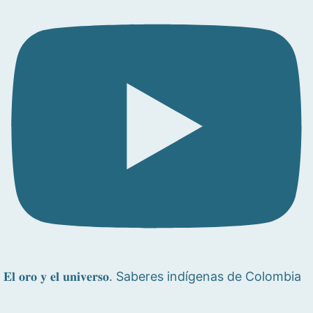
𝐄𝐥 𝐨𝐫𝐨 𝐲 𝐞𝐥 𝐮𝐧𝐢𝐯𝐞𝐫𝐬𝐨. Saberes indígenas de Colombia