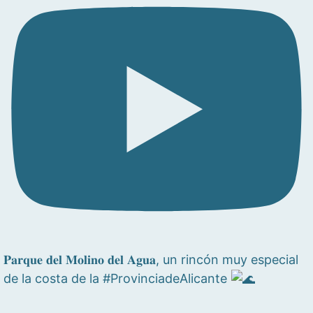
𝐏𝐚𝐫𝐪𝐮𝐞 𝐝𝐞𝐥 𝐌𝐨𝐥𝐢𝐧𝐨 𝐝𝐞𝐥 𝐀𝐠𝐮𝐚, un rincón muy especial
de la costa de la #ProvinciadeAlicante