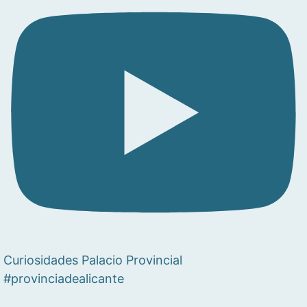
Curiosidades Palacio Provincial
#provinciadealicante