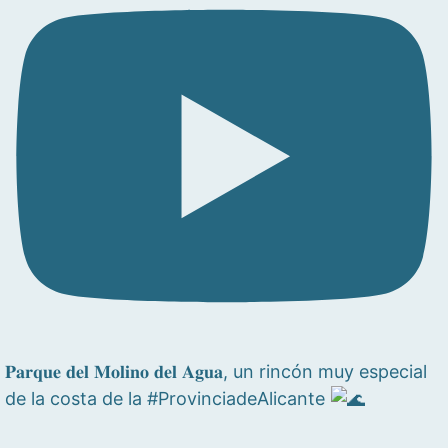
𝐏𝐚𝐫𝐪𝐮𝐞 𝐝𝐞𝐥 𝐌𝐨𝐥𝐢𝐧𝐨 𝐝𝐞𝐥 𝐀𝐠𝐮𝐚, un rincón muy especial
de la costa de la #ProvinciadeAlicante