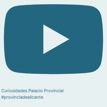
Curiosidades Palacio Provincial
#provinciadealicante