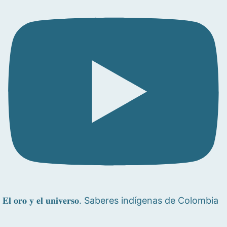
𝐄𝐥 𝐨𝐫𝐨 𝐲 𝐞𝐥 𝐮𝐧𝐢𝐯𝐞𝐫𝐬𝐨. Saberes indígenas de Colombia