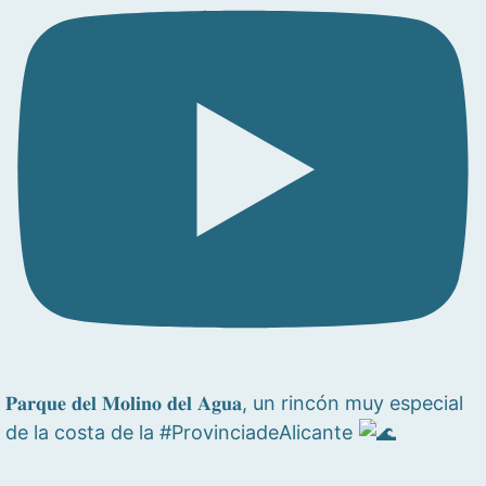
𝐏𝐚𝐫𝐪𝐮𝐞 𝐝𝐞𝐥 𝐌𝐨𝐥𝐢𝐧𝐨 𝐝𝐞𝐥 𝐀𝐠𝐮𝐚, un rincón muy especial
de la costa de la #ProvinciadeAlicante