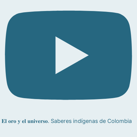
𝐄𝐥 𝐨𝐫𝐨 𝐲 𝐞𝐥 𝐮𝐧𝐢𝐯𝐞𝐫𝐬𝐨. Saberes indígenas de Colombia