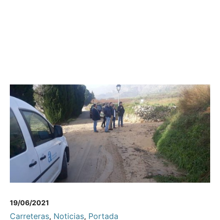
19/06/2021
Carreteras
,
Noticias
,
Portada