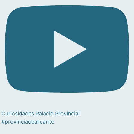
Curiosidades Palacio Provincial
#provinciadealicante