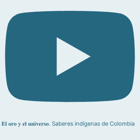
𝐄𝐥 𝐨𝐫𝐨 𝐲 𝐞𝐥 𝐮𝐧𝐢𝐯𝐞𝐫𝐬𝐨. Saberes indígenas de Colombia