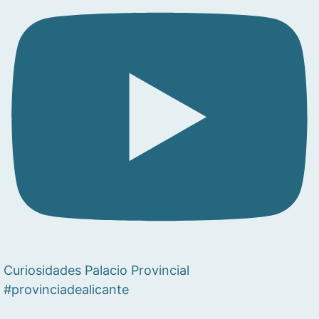
Curiosidades Palacio Provincial
#provinciadealicante