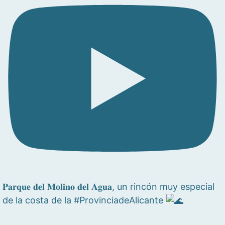
𝐏𝐚𝐫𝐪𝐮𝐞 𝐝𝐞𝐥 𝐌𝐨𝐥𝐢𝐧𝐨 𝐝𝐞𝐥 𝐀𝐠𝐮𝐚, un rincón muy especial
de la costa de la #ProvinciadeAlicante