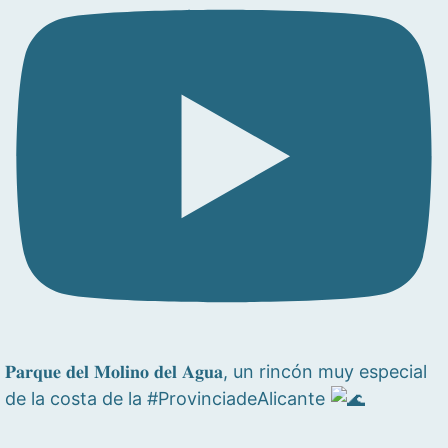
𝐏𝐚𝐫𝐪𝐮𝐞 𝐝𝐞𝐥 𝐌𝐨𝐥𝐢𝐧𝐨 𝐝𝐞𝐥 𝐀𝐠𝐮𝐚, un rincón muy especial
de la costa de la #ProvinciadeAlicante