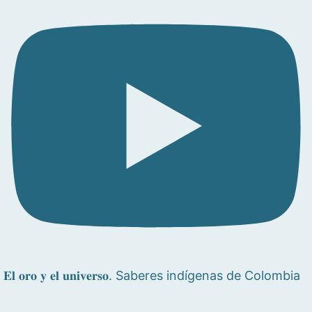
𝐄𝐥 𝐨𝐫𝐨 𝐲 𝐞𝐥 𝐮𝐧𝐢𝐯𝐞𝐫𝐬𝐨. Saberes indígenas de Colombia