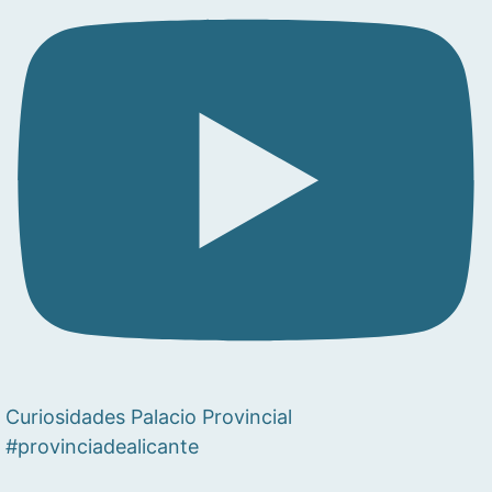
Curiosidades Palacio Provincial
#provinciadealicante