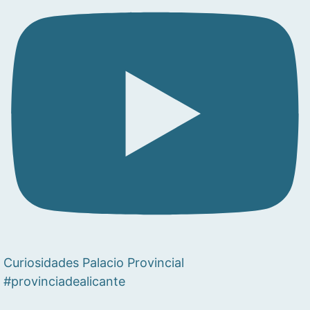
Curiosidades Palacio Provincial
#provinciadealicante