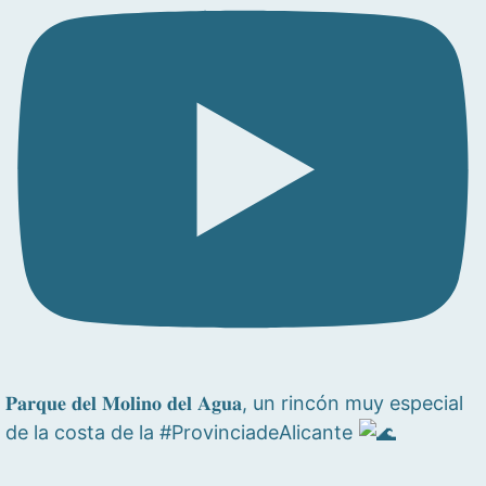
𝐏𝐚𝐫𝐪𝐮𝐞 𝐝𝐞𝐥 𝐌𝐨𝐥𝐢𝐧𝐨 𝐝𝐞𝐥 𝐀𝐠𝐮𝐚, un rincón muy especial
de la costa de la #ProvinciadeAlicante