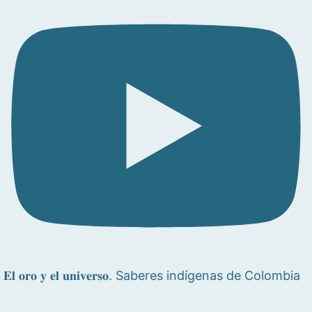
𝐄𝐥 𝐨𝐫𝐨 𝐲 𝐞𝐥 𝐮𝐧𝐢𝐯𝐞𝐫𝐬𝐨. Saberes indígenas de Colombia