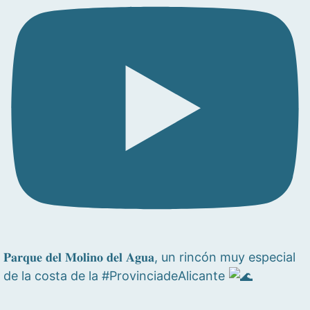
𝐏𝐚𝐫𝐪𝐮𝐞 𝐝𝐞𝐥 𝐌𝐨𝐥𝐢𝐧𝐨 𝐝𝐞𝐥 𝐀𝐠𝐮𝐚, un rincón muy especial
de la costa de la #ProvinciadeAlicante