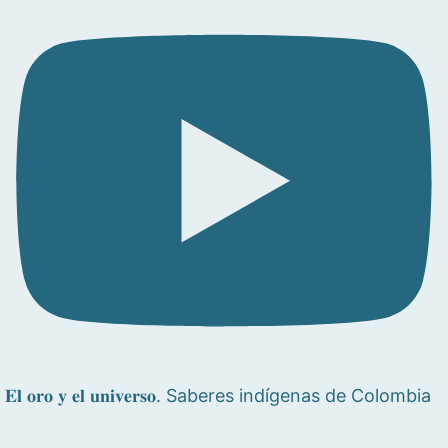
𝐄𝐥 𝐨𝐫𝐨 𝐲 𝐞𝐥 𝐮𝐧𝐢𝐯𝐞𝐫𝐬𝐨. Saberes indígenas de Colombia