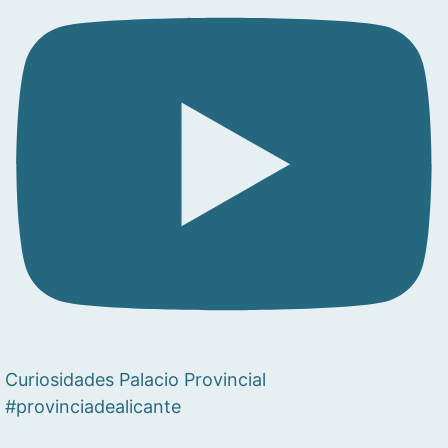
Curiosidades Palacio Provincial
#provinciadealicante