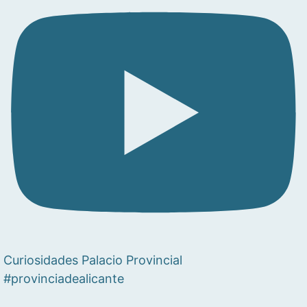
Curiosidades Palacio Provincial
#provinciadealicante