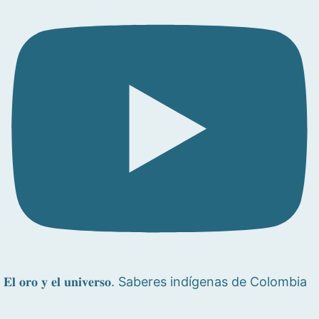
𝐄𝐥 𝐨𝐫𝐨 𝐲 𝐞𝐥 𝐮𝐧𝐢𝐯𝐞𝐫𝐬𝐨. Saberes indígenas de Colombia