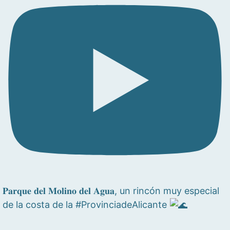
𝐏𝐚𝐫𝐪𝐮𝐞 𝐝𝐞𝐥 𝐌𝐨𝐥𝐢𝐧𝐨 𝐝𝐞𝐥 𝐀𝐠𝐮𝐚, un rincón muy especial
de la costa de la #ProvinciadeAlicante