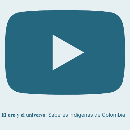
𝐄𝐥 𝐨𝐫𝐨 𝐲 𝐞𝐥 𝐮𝐧𝐢𝐯𝐞𝐫𝐬𝐨. Saberes indígenas de Colombia