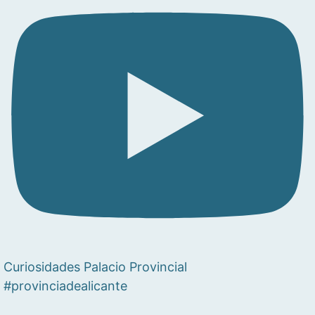
Curiosidades Palacio Provincial
#provinciadealicante