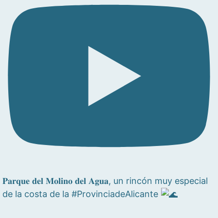
𝐏𝐚𝐫𝐪𝐮𝐞 𝐝𝐞𝐥 𝐌𝐨𝐥𝐢𝐧𝐨 𝐝𝐞𝐥 𝐀𝐠𝐮𝐚, un rincón muy especial
de la costa de la #ProvinciadeAlicante