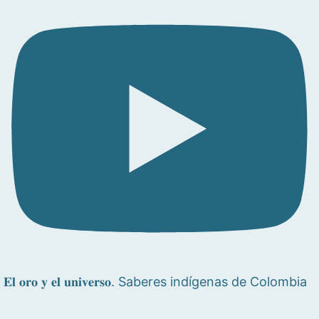
𝐄𝐥 𝐨𝐫𝐨 𝐲 𝐞𝐥 𝐮𝐧𝐢𝐯𝐞𝐫𝐬𝐨. Saberes indígenas de Colombia