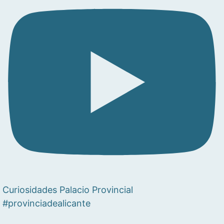
Curiosidades Palacio Provincial
#provinciadealicante