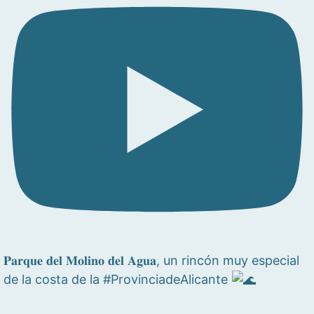
𝐏𝐚𝐫𝐪𝐮𝐞 𝐝𝐞𝐥 𝐌𝐨𝐥𝐢𝐧𝐨 𝐝𝐞𝐥 𝐀𝐠𝐮𝐚, un rincón muy especial
de la costa de la #ProvinciadeAlicante