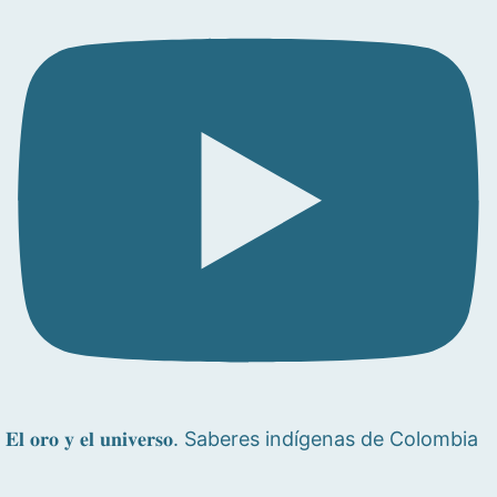
𝐄𝐥 𝐨𝐫𝐨 𝐲 𝐞𝐥 𝐮𝐧𝐢𝐯𝐞𝐫𝐬𝐨. Saberes indígenas de Colombia