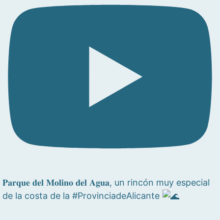
𝐏𝐚𝐫𝐪𝐮𝐞 𝐝𝐞𝐥 𝐌𝐨𝐥𝐢𝐧𝐨 𝐝𝐞𝐥 𝐀𝐠𝐮𝐚, un rincón muy especial
de la costa de la #ProvinciadeAlicante