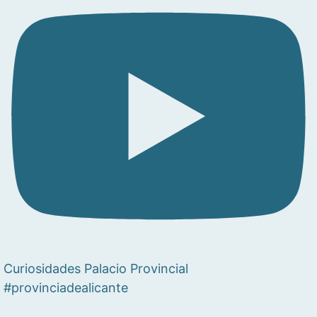
Curiosidades Palacio Provincial
#provinciadealicante