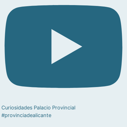
Curiosidades Palacio Provincial
#provinciadealicante