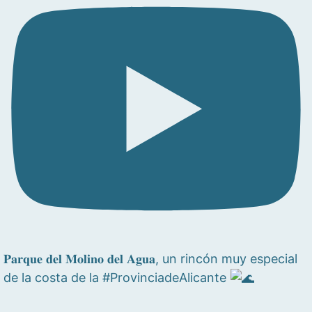
𝐏𝐚𝐫𝐪𝐮𝐞 𝐝𝐞𝐥 𝐌𝐨𝐥𝐢𝐧𝐨 𝐝𝐞𝐥 𝐀𝐠𝐮𝐚, un rincón muy especial
de la costa de la #ProvinciadeAlicante