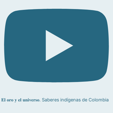
𝐄𝐥 𝐨𝐫𝐨 𝐲 𝐞𝐥 𝐮𝐧𝐢𝐯𝐞𝐫𝐬𝐨. Saberes indígenas de Colombia