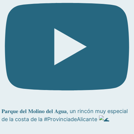
𝐏𝐚𝐫𝐪𝐮𝐞 𝐝𝐞𝐥 𝐌𝐨𝐥𝐢𝐧𝐨 𝐝𝐞𝐥 𝐀𝐠𝐮𝐚, un rincón muy especial
de la costa de la #ProvinciadeAlicante