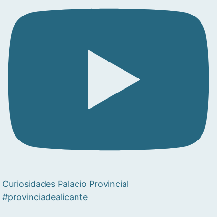
Curiosidades Palacio Provincial
#provinciadealicante