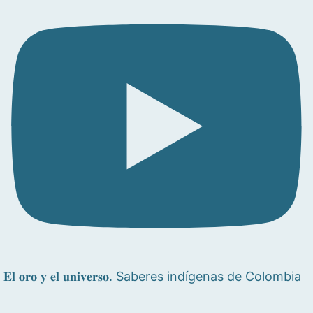
𝐄𝐥 𝐨𝐫𝐨 𝐲 𝐞𝐥 𝐮𝐧𝐢𝐯𝐞𝐫𝐬𝐨. Saberes indígenas de Colombia