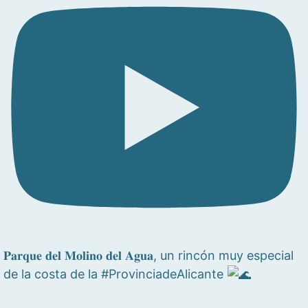
𝐏𝐚𝐫𝐪𝐮𝐞 𝐝𝐞𝐥 𝐌𝐨𝐥𝐢𝐧𝐨 𝐝𝐞𝐥 𝐀𝐠𝐮𝐚, un rincón muy especial
de la costa de la #ProvinciadeAlicante