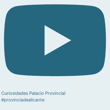
Curiosidades Palacio Provincial
#provinciadealicante