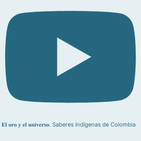
𝐄𝐥 𝐨𝐫𝐨 𝐲 𝐞𝐥 𝐮𝐧𝐢𝐯𝐞𝐫𝐬𝐨. Saberes indígenas de Colombia