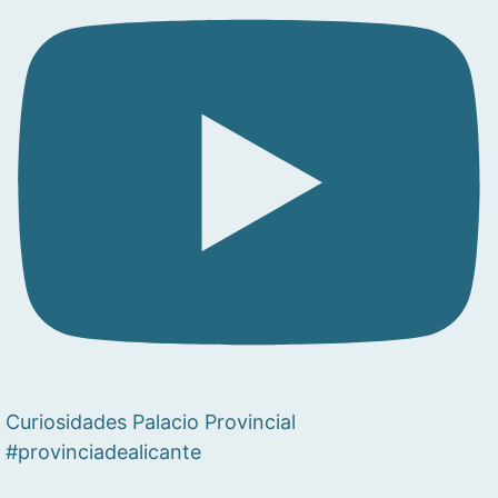
Curiosidades Palacio Provincial
#provinciadealicante