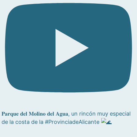
𝐏𝐚𝐫𝐪𝐮𝐞 𝐝𝐞𝐥 𝐌𝐨𝐥𝐢𝐧𝐨 𝐝𝐞𝐥 𝐀𝐠𝐮𝐚, un rincón muy especial
de la costa de la #ProvinciadeAlicante