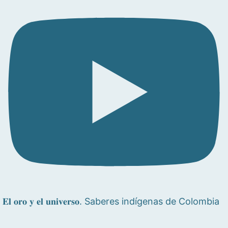
𝐄𝐥 𝐨𝐫𝐨 𝐲 𝐞𝐥 𝐮𝐧𝐢𝐯𝐞𝐫𝐬𝐨. Saberes indígenas de Colombia